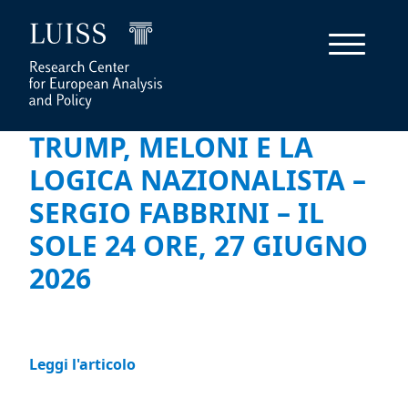
TRUMP, MELONI E LA
LOGICA NAZIONALISTA –
SERGIO FABBRINI – IL
SOLE 24 ORE, 27 GIUGNO
2026
Leggi l'articolo