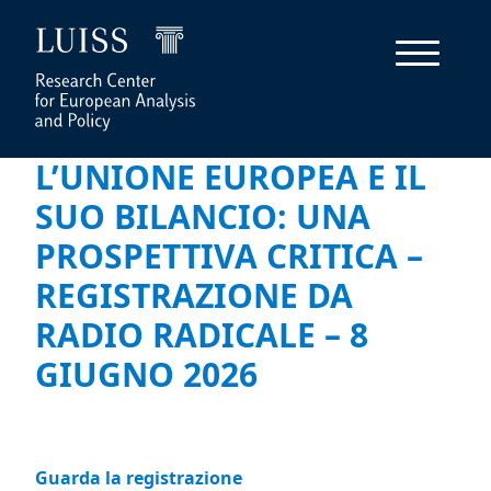
L’UNIONE EUROPEA E IL
SUO BILANCIO: UNA
PROSPETTIVA CRITICA –
REGISTRAZIONE DA
RADIO RADICALE – 8
GIUGNO 2026
Guarda la registrazione