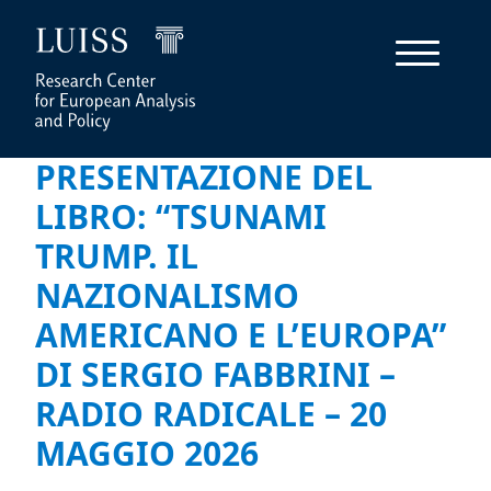
PRESENTAZIONE DEL
LIBRO: “TSUNAMI
TRUMP. IL
NAZIONALISMO
AMERICANO E L’EUROPA”
DI SERGIO FABBRINI –
RADIO RADICALE – 20
MAGGIO 2026