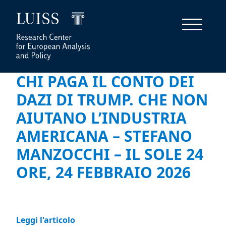
CHI PAGA IL CONTO DEI
DAZI DI TRUMP. CHE NON
AIUTANO L’INDUSTRIA
AMERICANA – STEFANO
MANZOCCHI – IL SOLE 24
ORE, 24 FEBBRAIO 2026
Leggi l'articolo