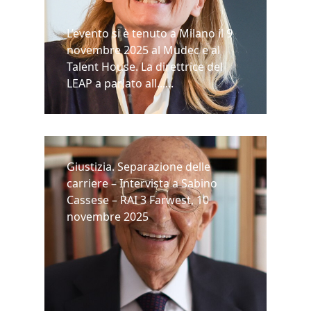
L’evento si è tenuto a Milano il 9
novembre 2025 al Mudec e al
Talent House. La direttrice del
LEAP a parlato all......
Giustizia. Separazione delle
carriere – Intervista a Sabino
Cassese – RAI 3 Farwest, 10
novembre 2025