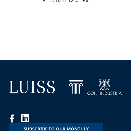
«
1
…
10
11
12
…
19
»
SUBSCRIBE TO OUR MONTHLY