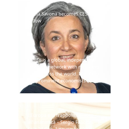
Maria Savona becomes CESifo
Fellow
CESifo is a global, independent
research network with members
from across the world. Members
are prominent economists�......
L’Europa e la trappola del voto
all’unanimità – Sergio Fabbrini – Il