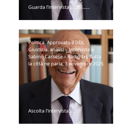
Guarda l’intervista (2:35)......
Politica. Approvato il DDL
Giustizia: analisi – Intervista a
Sabino Cassese – Radio Tre Tutta
la città ne parla, 3 novembre 2025
Ascolta l’intervista......