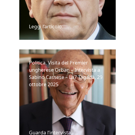
Leggi l’articolo......
Politica. Visita del Premier
ungherese Orban – Intervista a
Sabino Cassese – La7 Tagadà, 29
ottobre 2025
Guarda l’intervista......