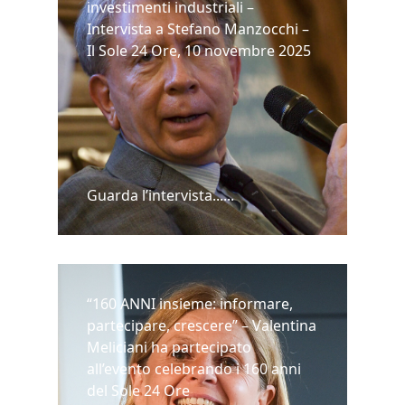
investimenti industriali –
Intervista a Stefano Manzocchi –
Il Sole 24 Ore, 10 novembre 2025
Guarda l’intervista......
“160 ANNI insieme: informare,
partecipare, crescere” – Valentina
Meliciani ha partecipato
all’evento celebrando i 160 anni
del Sole 24 Ore