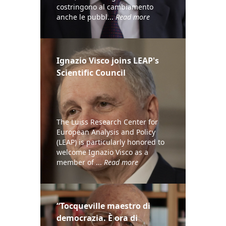
costringono al cambiamento
anche le pubbl...
Read more
Ignazio Visco joins LEAP's
Scientific Council
The Luiss Research Center for
European Analysis and Policy
(LEAP) is particularly honored to
welcome Ignazio Visco as a
member of ...
Read more
“Tocqueville maestro di
democrazia. È ora di