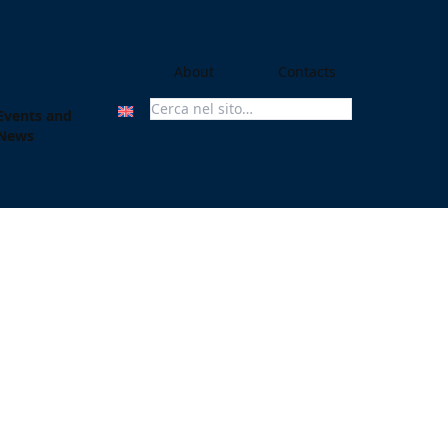
About
Contacts
Events and
Search For:
News