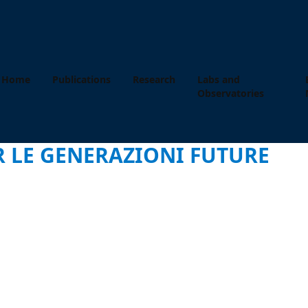
Home
Publications
Research
Labs and
Observatories
R LE GENERAZIONI FUTURE